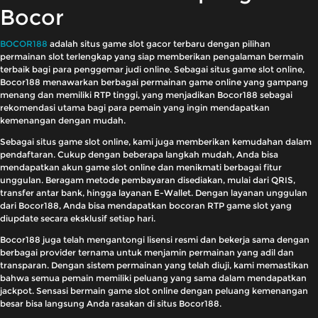
Bocor
BOCOR188
adalah situs game slot gacor terbaru dengan pilihan
permainan slot terlengkap yang siap memberikan pengalaman bermain
terbaik bagi para penggemar judi online. Sebagai situs game slot online,
Bocor188 menawarkan berbagai permainan game online yang gampang
menang dan memiliki RTP tinggi, yang menjadikan Bocor188 sebagai
rekomendasi utama bagi para pemain yang ingin mendapatkan
kemenangan dengan mudah.
Sebagai situs game slot online, kami juga memberikan kemudahan dalam
pendaftaran. Cukup dengan beberapa langkah mudah, Anda bisa
mendapatkan akun game slot online dan menikmati berbagai fitur
unggulan. Beragam metode pembayaran disediakan, mulai dari QRIS,
transfer antar bank, hingga layanan E-Wallet. Dengan layanan unggulan
dari Bocor188, Anda bisa mendapatkan bocoran RTP game slot yang
diupdate secara eksklusif setiap hari.
Bocor188 juga telah mengantongi lisensi resmi dan bekerja sama dengan
berbagai provider ternama untuk menjamin permainan yang adil dan
transparan. Dengan sistem permainan yang telah diuji, kami memastikan
bahwa semua pemain memiliki peluang yang sama dalam mendapatkan
jackpot. Sensasi bermain game slot online dengan peluang kemenangan
besar bisa langsung Anda rasakan di situs Bocor188.