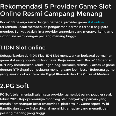
Rekomendasi 5 Provider Game Slot
Online Resmi Gampang Menang
Bocor188 bekerja sama dengan berbagai provider game
slot online
terkemuka untuk memberikan pengalaman bermain terbaik bagi para
member. Berikut adalah lima provider unggulan yang menawarkan game
slot online resmi dengan peluang menang tinggi:​
1.IDN Slot online
Sebagai bagian dari IDN Play, IDN Slot menawarkan berbagai permainan
game slot yang populer di Indonesia. Kerja sama resmi Bocor188 dengan
IDN Play memberikan keuntungan bagi member, termasuk akses ke game
dengan RTP tinggi dan peluang menang yang lebih besar. Beberapa game
yang layak dicoba antara lain Egypt Pharaoh dan The Curse of Medusa.
2.PG Soft
PG Soft telah menjadi salah satu provider game slot paling populer sejak
tahun 2023. Kepopulerannya didorong oleh banyaknya pemain yang
meraih kemenangan besar (maxwin) di platform ini. Game seperti Wild
Bandito dan Lucky Neko dikenal memiliki gameplay yang menarik dan
peluang menang yang tinggi.