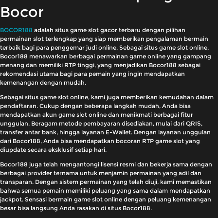
Bocor
BOCOR188
adalah situs game slot gacor terbaru dengan pilihan
permainan slot terlengkap yang siap memberikan pengalaman bermain
terbaik bagi para penggemar judi online. Sebagai situs game slot online,
Bocor188 menawarkan berbagai permainan game online yang gampang
menang dan memiliki RTP tinggi, yang menjadikan Bocor188 sebagai
rekomendasi utama bagi para pemain yang ingin mendapatkan
kemenangan dengan mudah.
Sebagai situs game slot online, kami juga memberikan kemudahan dalam
pendaftaran. Cukup dengan beberapa langkah mudah, Anda bisa
mendapatkan akun game slot online dan menikmati berbagai fitur
unggulan. Beragam metode pembayaran disediakan, mulai dari QRIS,
transfer antar bank, hingga layanan E-Wallet. Dengan layanan unggulan
dari Bocor188, Anda bisa mendapatkan bocoran RTP game slot yang
diupdate secara eksklusif setiap hari.
Bocor188 juga telah mengantongi lisensi resmi dan bekerja sama dengan
berbagai provider ternama untuk menjamin permainan yang adil dan
transparan. Dengan sistem permainan yang telah diuji, kami memastikan
bahwa semua pemain memiliki peluang yang sama dalam mendapatkan
jackpot. Sensasi bermain game slot online dengan peluang kemenangan
besar bisa langsung Anda rasakan di situs Bocor188.