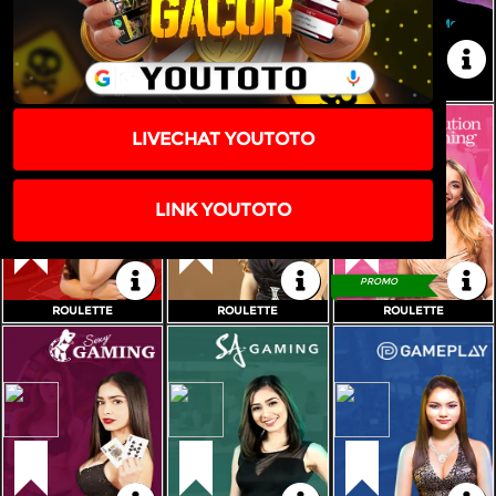
32
2
DAFTAR
MASUK
DAFTAR
MASUK
Promosi
DAFTAR
MASUK
MEJA
MEJA
KEMBALI
KEMBALI
KEMBALI
Hubungi Kami
ROULETTE
ROULETTE
ROULETTE
ROULETTE
ROULETTE
Meja
Min
Max
Meja
Min
Max
Meja
Min
Max
ROULETTE
Live Chat
Roulette
1Rb
20Jt
Baccarat
5Rb
30Jt
Baccarat
5Rb
30Jt
LIVECHAT YOUTOTO
LIVECHAT YOUTOTO
Baccarat
2Rb
10Jt
Roulette
1Rb
125Jt
Roulette
1Rb
30Jt
Sicbo
2Rb
10Jt
Dragon Tiger
10Rb
10Jt
Pengaduan Customer
Sicbo
1Rb
125Jt
Blackjack
250Rb
30Jt
Blackjack
10Rb
20Jt
Dragon Tiger
5Rb
30Jt
Special Games
10Rb
30Jt
Wheel
1Rb
10Jt
LINK YOUTOTO
LINK YOUTOTO
Pilih Bahasa:
2
10
17
DAFTAR
MASUK
DAFTAR
MASUK
DAFTAR
MASUK
MEJA
MEJA
MEJA
KEMBALI
KEMBALI
KEMBALI
PROMO
ROULETTE
ROULETTE
ROULETTE
ROULETTE
ROULETTE
ROULETTE
MASUK
DAFTAR
Meja
Min
Max
Meja
Min
Max
Meja
Min
Max
Baccarat
5Rb
30Jt
Baccarat
10Rb
30Jt
Baccarat
1Rb
30Jt
Sicbo
500
250Rb
Dragon Tiger
10Rb
30Jt
Dragon Tiger
1Rb
30Jt
&copy; BOCOR188: Situs Game Slot Online
Roulette
1Rb
300Rb
Sicbo
10Rb
30Jt
Roulette
1Rb
30Jt
Dragon Tiger
5Rb
1,9Jt
Resmi Gampang Bocor. Hak Cipta Dilindungi.
Roulette
10Rb
30Jt
Sicbo
1Rb
30Jt
Special Games
500
1,9Jt
2
3
2
DAFTAR
MASUK
DAFTAR
MASUK
DAFTAR
MASUK
MEJA
MEJA
MEJA